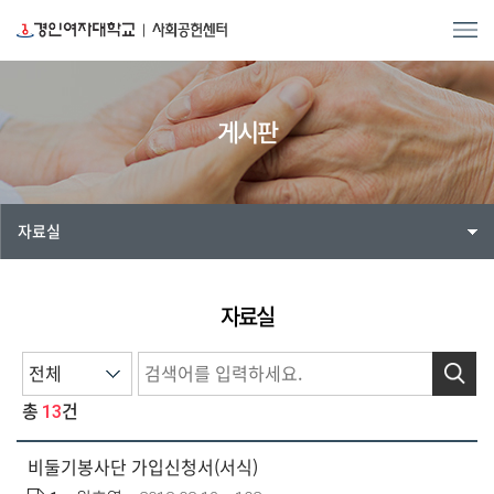
게시판
자료실
자료실
검색
13
총
건
비둘기봉사단 가입신청서(서식)