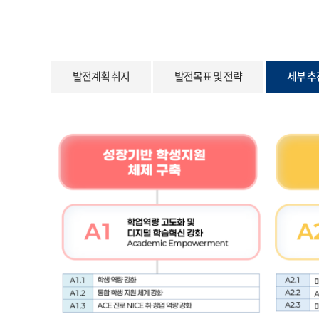
발전계획 취지
발전목표 및 전략
세부 추